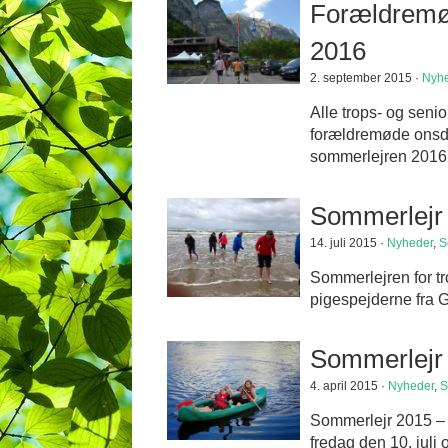
Forældremø
2016
2. september 2015 ·
Nyhe
Alle trops- og senio
forældremøde onsda
sommerlejren 2016,
Sommerlejr 
14. juli 2015 ·
Nyheder
,
S
Sommerlejren for tr
pigespejderne fra G
Sommerlejr 
4. april 2015 ·
Nyheder
,
S
Sommerlejr 2015 – ka
fredag den 10. juli 