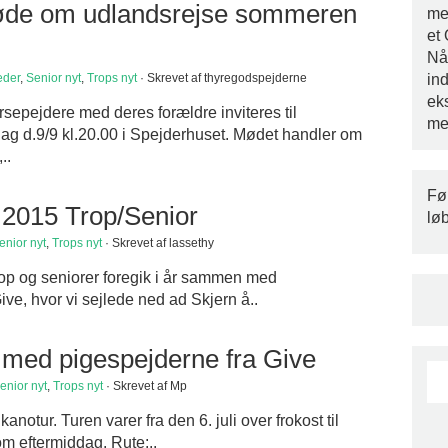
de om udlandsrejse sommeren
med
et
Nå
ind
der
,
Senior nyt
,
Trops nyt
· Skrevet af thyregodspejderne
ek
rsepejdere med deres forældre inviteres til
me
g d.9/9 kl.20.00 i Spejderhuset. Mødet handler om
..
Fø
2015 Trop/Senior
lø
enior nyt
,
Trops nyt
· Skrevet af lassethy
op og seniorer foregik i år sammen med
ive, hvor vi sejlede ned ad Skjern å..
med pigespejderne fra Give
enior nyt
,
Trops nyt
· Skrevet af Mp
notur. Turen varer fra den 6. juli over frokost til
om eftermiddag. Rute:..