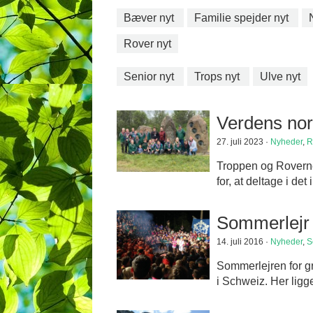
Bæver nyt
Familie spejder nyt
Rover nyt
Senior nyt
Trops nyt
Ulve nyt
Verdens nor
27. juli 2023 ·
Nyheder
,
R
Troppen og Roverne 
for, at deltage i d
Sommerlejr 
14. juli 2016 ·
Nyheder
,
S
Sommerlejren for gr
i Schweiz. Her ligge