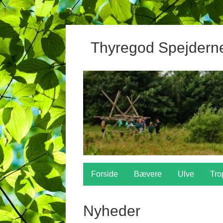
Thyregod Spejdern
Forside
Bævere
Ulve
Tro
Nyheder