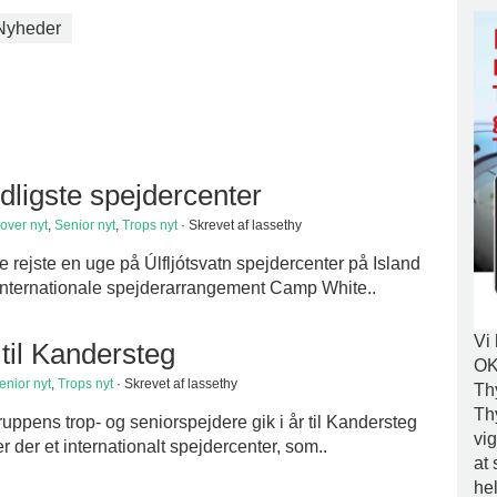
Nyheder
dligste spejdercenter
over nyt
,
Senior nyt
,
Trops nyt
· Skrevet af lassethy
rejste en uge på Úlfljótsvatn spejdercenter på Island
et internationale spejderarrangement Camp White..
Vi
til Kandersteg
OK
enior nyt
,
Trops nyt
· Skrevet af lassethy
Th
Th
uppens trop- og seniorspejdere gik i år til Kandersteg
vig
r der et internationalt spejdercenter, som..
at 
he