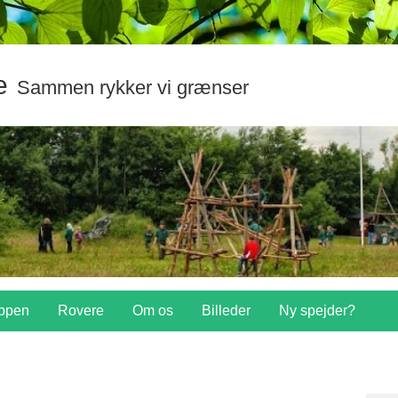
e
Sammen rykker vi grænser
ppen
Rovere
Om os
Billeder
Ny spejder?