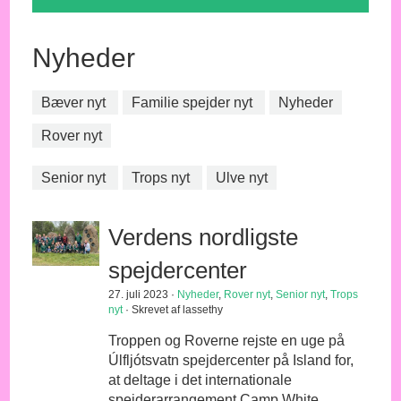
Nyheder
Bæver nyt
Familie spejder nyt
Nyheder
Rover nyt
Senior nyt
Trops nyt
Ulve nyt
Verdens nordligste
spejdercenter
27. juli 2023 ·
Nyheder
,
Rover nyt
,
Senior nyt
,
Trops
nyt
· Skrevet af lassethy
Troppen og Roverne rejste en uge på
Úlfljótsvatn spejdercenter på Island for,
at deltage i det internationale
spejderarrangement Camp White..