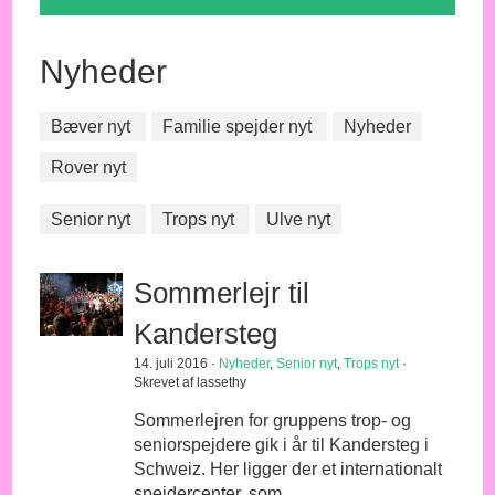
Nyheder
Bæver nyt
Familie spejder nyt
Nyheder
Rover nyt
Senior nyt
Trops nyt
Ulve nyt
Sommerlejr til
Kandersteg
14. juli 2016 ·
Nyheder
,
Senior nyt
,
Trops nyt
·
Skrevet af lassethy
Sommerlejren for gruppens trop- og
seniorspejdere gik i år til Kandersteg i
Schweiz. Her ligger der et internationalt
spejdercenter, som..