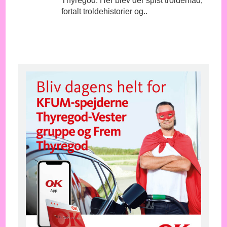
Thyregod. Her blev der spist troldemad,
fortalt troldehistorier og..