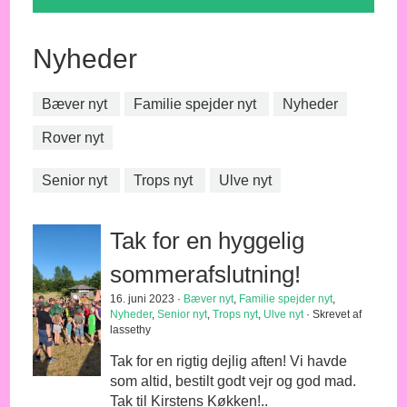
Nyheder
Bæver nyt
Familie spejder nyt
Nyheder
Rover nyt
Senior nyt
Trops nyt
Ulve nyt
Tak for en hyggelig
sommerafslutning!
16. juni 2023 ·
Bæver nyt
,
Familie spejder nyt
,
Nyheder
,
Senior nyt
,
Trops nyt
,
Ulve nyt
· Skrevet af
lassethy
Tak for en rigtig dejlig aften! Vi havde
som altid, bestilt godt vejr og god mad.
Tak til Kirstens Køkken!..