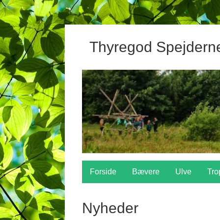
Thyregod Spejdern
Forside
Bævere
Ulve
Tro
Nyheder