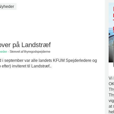
Nyheder
over på Landstræf
heder
· Skrevet af thyregodspejderne
 i september var alle landets KFUM Spejderledere og
fter) inviteret til Landstræf..
Vi
OK
Th
Th
vig
at 
he