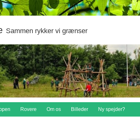
e
Sammen rykker vi grænser
ppen
Rovere
Om os
Billeder
Ny spejder?