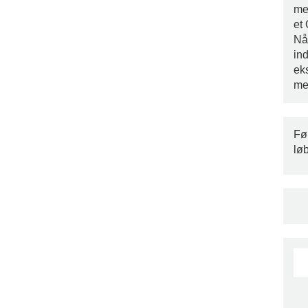
med
et
Nå
ind
ek
me
Fø
lø