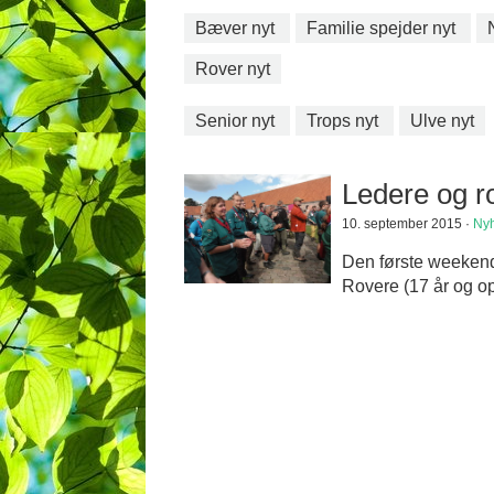
Bæver nyt
Familie spejder nyt
Rover nyt
Senior nyt
Trops nyt
Ulve nyt
Ledere og r
10. september 2015 ·
Ny
Den første weekend
Rovere (17 år og op e