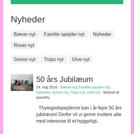
Nyheder
Bæver nyt
Familie spejder nyt
Nyheder
Rover nyt
Senior nyt
Trops nyt
Ulve nyt
50 års Jubilæum
24. maj 2016 ·
Bæver nyt
,
Familie spejder nyt
,
Nyheder
,
Senior nyt
,
Trops nyt
,
Ulve nyt
· Skrevet af
lassethy
Thyregodspejderne kan i år fejre 50 års
jubilæum! Derfor vil vi gerne invitere alle
med interesse til et hyggeligt..