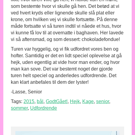
som bestemte hvor vi skulle gå hen. Det betød at vi
ved hvert kryds eller lignende skulle slå plat eller
krone, om hvilken vej vi skulle fortsætte. På denne
måde fortsatte vi så turen indtil vi nåede et hus, hvor
vi kunne få lov til at overnatte i baghaven. Her lavede
vi så aftensmad, og som dessert: chokoladefondue!
Turen var hyggelig, og vi fik udfordret vores ben og
hofter. Samtidig er det en lidt speciel oplevelse at gå
hejk, uden egentlig at vide hvor man ender, og hvor
man kan sove. Det var bestemt noget der gjorde
turen helt speciel og anderledes udfordrende. Det
kan klart anbefales til dem der lyster!
-Lasse, Senior
Tags:
2015
,
bål
,
GodtGået!
,
Hejk
,
Kage
,
senior
,
sommer
,
Udfordrende